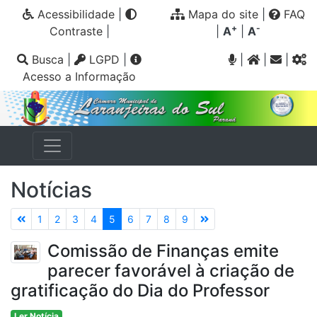
Acessibilidade
|
Mapa do site
|
FAQ
+
-
Contraste
|
|
A
|
A
Busca
|
LGPD
|
|
|
|
Acesso a Informação
Notícias
1
2
3
4
5
6
7
8
9
Comissão de Finanças emite
parecer favorável à criação de
gratificação do Dia do Professor
Ler Notícia