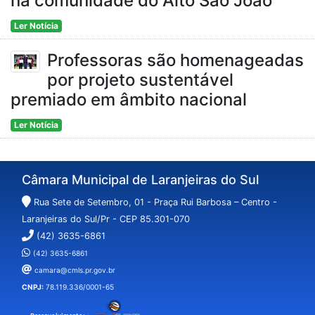
na comunidade do Alto São João
Ler Notícia
Professoras são homenageadas
por projeto sustentável
premiado em âmbito nacional
Ler Notícia
Câmara Municipal de Laranjeiras do Sul
Rua Sete de Setembro, 01 - Praça Rui Barbosa – Centro -
Laranjeiras do Sul/Pr - CEP 85.301-070
(42) 3635-6861
(42) 3635-6861
camara@cmls.pr.gov.br
CNPJ:
78.119.336/0001-65