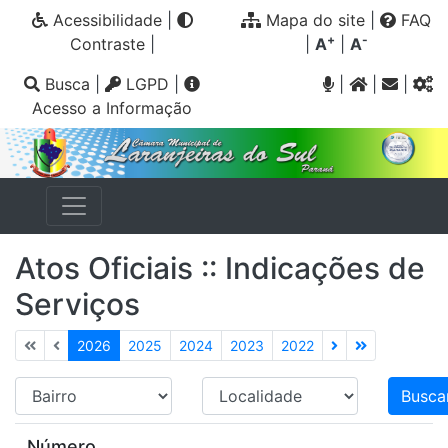
Acessibilidade
|
Mapa do site
|
FAQ
+
-
Contraste
|
|
A
|
A
Busca
|
LGPD
|
|
|
|
Acesso a Informação
Atos Oficiais :: Indicações de
Serviços
2026
2025
2024
2023
2022
Número