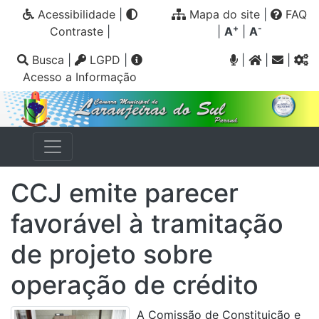
Acessibilidade
|
Mapa do site
|
FAQ
+
-
Contraste
|
|
A
|
A
Busca
|
LGPD
|
|
|
|
Acesso a Informação
CCJ emite parecer
favorável à tramitação
de projeto sobre
operação de crédito
A Comissão de Constituição e