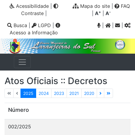
Acessibilidade
|
Mapa do site
|
FAQ
+
-
Contraste
|
|
A
|
A
Busca
|
LGPD
|
|
|
|
Acesso a Informação
Atos Oficiais :: Decretos
2025
2024
2023
2021
2020
Número
002/2025