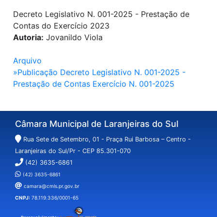
Decreto Legislativo N. 001-2025 - Prestação de
Contas do Exercício 2023
Autoria:
Jovanildo Viola
Arquivo
»Publicação Decreto Legislativo N. 001-2025 -
Prestação de Contas Exercício N. 001-2025
Câmara Municipal de Laranjeiras do Sul
Rua Sete de Setembro, 01 - Praça Rui Barbosa – Centro -
Laranjeiras do Sul/Pr - CEP 85.301-070
(42) 3635-6861
(42) 3635-6861
camara@cmls.pr.gov.br
CNPJ:
78.119.336/0001-65