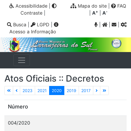
Acessibilidade
|
Mapa do site
|
FAQ
+
-
Contraste
|
|
A
|
A
Busca
|
LGPD
|
|
|
|
Acesso a Informação
Atos Oficiais :: Decretos
2023
2021
2020
2019
2017
Número
004/2020