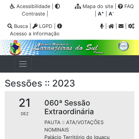
Acessibilidade
|
Mapa do site
|
FAQ
+
-
Contraste
|
|
A
|
A
Busca
|
LGPD
|
|
|
|
Acesso a Informação
Sessões :: 2023
21
060ª Sessão
Extraordinária
DEZ
PAUTA
::
ATA/VOTAÇÕES
NOMINAIS
Palácio Território do Iguaçu