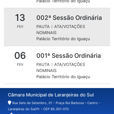
Palácio Território do Iguaçu
13
002ª Sessão Ordinária
PAUTA
::
ATA/VOTAÇÕES
FEV
NOMINAIS
Palácio Território do Iguaçu
06
001ª Sessão Ordinária
PAUTA
::
ATA/VOTAÇÕES
FEV
NOMINAIS
Palácio Território do Iguaçu
Câmara Municipal de Laranjeiras do Sul
Rua Sete de Setembro, 01 - Praça Rui Barbosa – Centro -
Laranjeiras do Sul/Pr - CEP 85.301-070