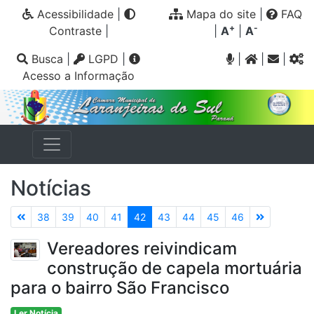
Acessibilidade
|
Mapa do site
|
FAQ
+
-
Contraste
|
|
A
|
A
Busca
|
LGPD
|
|
|
|
Acesso a Informação
Notícias
38
39
40
41
42
43
44
45
46
Vereadores reivindicam
construção de capela mortuária
para o bairro São Francisco
Ler Notícia