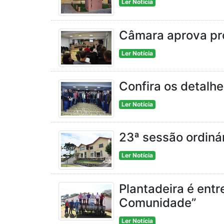
Ler Notícia
Câmara aprova proj
Ler Notícia
Confira os detalh
Ler Notícia
23ª sessão ordinár
Ler Notícia
Plantadeira é entr
Comunidade”
Ler Notícia