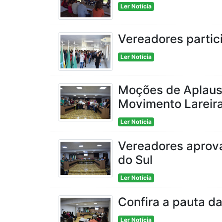
Ler Notícia
Vereadores partic
Ler Notícia
Moções de Aplauso
Movimento Lareir
Ler Notícia
Vereadores aprova
do Sul
Ler Notícia
Confira a pauta da
Ler Notícia