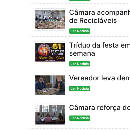
Câmara acompanha
de Recicláveis
Ler Notícia
Tríduo da festa e
semana
Ler Notícia
Vereador leva de
Ler Notícia
Câmara reforça de
Ler Notícia