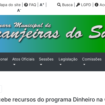
+
apa do site
|
FAQ
|
A
|
Busca
|
LGPD
|
Ace
-
A
ional
Atos Oficiais
Sessões
Legislação
Comissões
cebe recursos do programa Dinheiro n