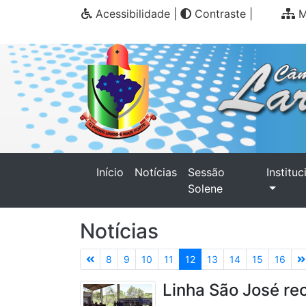
Acessibilidade
|
Contraste
|
M
(current)
Início
Notícias
Sessão
Instituc
Solene
Notícias
8
9
10
11
12
13
14
15
16
Linha São José re