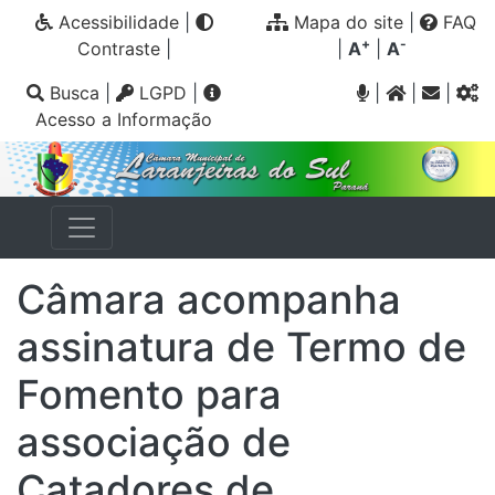
Acessibilidade
|
Mapa do site
|
FAQ
+
-
Contraste
|
|
A
|
A
Busca
|
LGPD
|
|
|
|
Acesso a Informação
Câmara acompanha
assinatura de Termo de
Fomento para
associação de
Catadores de