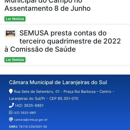
Municipal do Campo no
Assentamento 8 de Junho
Ler Notícia
SEMUSA presta contas do
terceiro quadrimestre de 2022
à Comissão de Saúde
Ler Notícia
Câmara Municipal de Laranjeiras do Sul
Rua Sete de Setembro, 01 - Praça Rui Barbosa – Centro -
Laranjeiras do Sul/Pr - CEP 85.301-070
(42) 3635-6861
(42) 3635-6861
camara@cmls.pr.gov.br
CNPJ:
78.119.336/0001-65