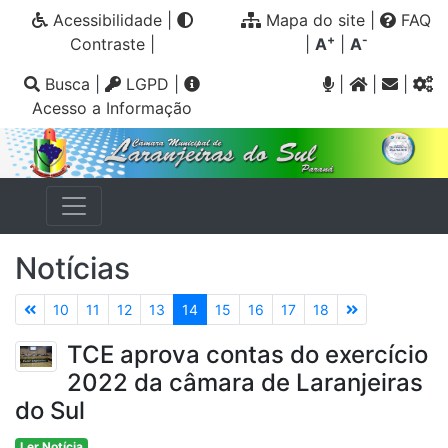
Acessibilidade
|
Mapa do site
|
FAQ
+
-
Contraste
|
|
A
|
A
Busca
|
LGPD
|
|
|
|
Acesso a Informação
Notícias
10
11
12
13
14
15
16
17
18
TCE aprova contas do exercício
2022 da câmara de Laranjeiras
do Sul
Ler Notícia