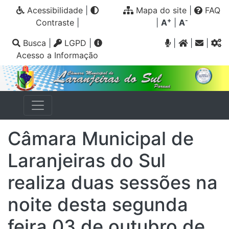
Acessibilidade
|
Mapa do site
|
FAQ
+
-
Contraste
|
|
A
|
A
Busca
|
LGPD
|
|
|
|
Acesso a Informação
Câmara Municipal de
Laranjeiras do Sul
realiza duas sessões na
noite desta segunda
feira 03 de outubro de