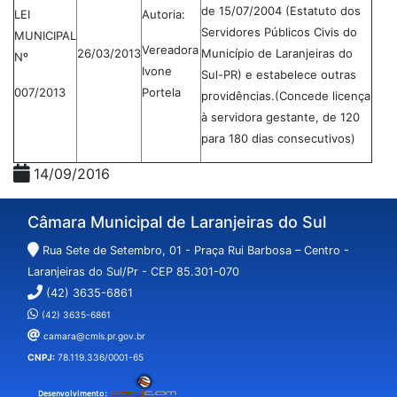
de 15/07/2004 (Estatuto dos
LEI
Autoria:
Servidores Públicos Civis do
MUNICIPAL
Vereadora
26/03/2013
Município de Laranjeiras do
Nº
Ivone
Sul-PR) e estabelece outras
007/2013
Portela
providências.(Concede licença
à servidora gestante, de 120
para 180 dias consecutivos)
14/09/2016
Câmara Municipal de Laranjeiras do Sul
Rua Sete de Setembro, 01 - Praça Rui Barbosa – Centro -
Laranjeiras do Sul/Pr - CEP 85.301-070
(42) 3635-6861
(42) 3635-6861
camara@cmls.pr.gov.br
CNPJ:
78.119.336/0001-65