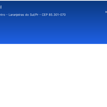
l
tro - Laranjeiras do Sul/Pr - CEP 85.301-070