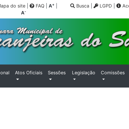
+
apa do site
|
FAQ
|
A
|
Busca
|
LGPD
|
Ace
-
A
ional
Atos Oficiais
Sessões
Legislação
Comissões