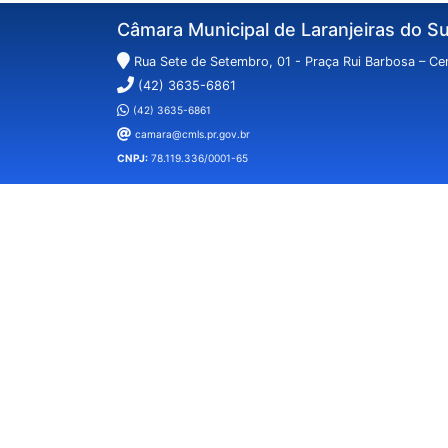
Câmara Municipal de Laranjeiras do Su
Rua Sete de Setembro, 01 - Praça Rui Barbosa – Cen
(42) 3635-6861
(42) 3635-6861
camara@cmls.pr.gov.br
CNPJ:
78.119.336/0001-65