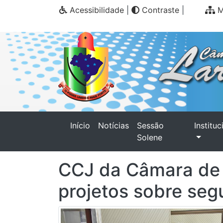
Acessibilidade
|
Contraste
|
M
(current)
Início
Notícias
Sessão
Instituc
Solene
CCJ da Câmara de L
projetos sobre se