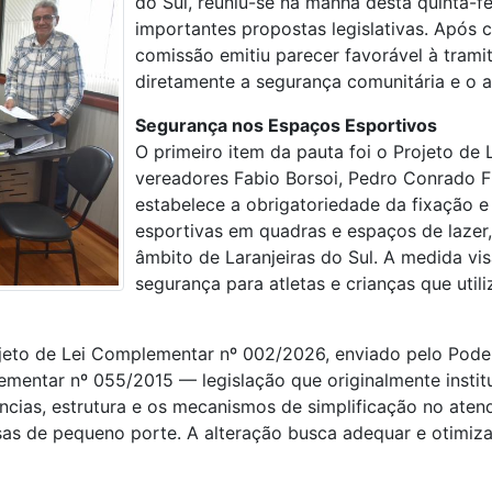
do Sul, reuniu-se na manhã desta quinta-fe
importantes propostas legislativas. Após cri
comissão emitiu parecer favorável à tram
diretamente a segurança comunitária e o 
Segurança nos Espaços Esportivos
O primeiro item da pauta foi o Projeto de 
vereadores Fabio Borsoi, Pedro Conrado Fi
estabelece a obrigatoriedade da fixação e
esportivas em quadras e espaços de lazer,
âmbito de Laranjeiras do Sul. A medida vis
segurança para atletas e crianças que utili
eto de Lei Complementar nº 002/2026, enviado pelo Poder
ementar nº 055/2015 — legislação que originalmente instit
tências, estrutura e os mecanismos de simplificação no a
as de pequeno porte. A alteração busca adequar e otimizar 