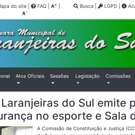
+
apa do site
|
FAQ
|
A
|
Busca
|
LGPD
|
Ace
-
A
ional
Atos Oficiais
Sessões
Legislação
Comissões
aranjeiras do Sul emite p
gurança no esporte e Sala
A Comissão de Constituição e Justiça (CC