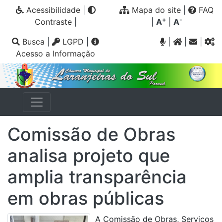
Acessibilidade
|
Mapa do site
|
FAQ
+
-
Contraste
|
|
A
|
A
Busca
|
LGPD
|
|
|
|
Acesso a Informação
Comissão de Obras
analisa projeto que
amplia transparência
em obras públicas
A Comissão de Obras, Serviços