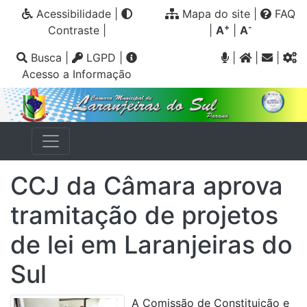
Acessibilidade
|
Mapa do site
|
FAQ
+
-
Contraste
|
|
A
|
A
Busca
|
LGPD
|
|
|
|
Acesso a Informação
CCJ da Câmara aprova
tramitação de projetos
de lei em Laranjeiras do
Sul
A Comissão de Constituição e