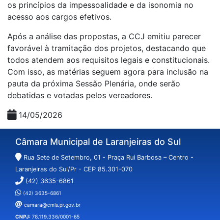
os princípios da impessoalidade e da isonomia no
acesso aos cargos efetivos.
Após a análise das propostas, a CCJ emitiu parecer
favorável à tramitação dos projetos, destacando que
todos atendem aos requisitos legais e constitucionais.
Com isso, as matérias seguem agora para inclusão na
pauta da próxima Sessão Plenária, onde serão
debatidas e votadas pelos vereadores.
14/05/2026
Câmara Municipal de Laranjeiras do Sul
Rua Sete de Setembro, 01 - Praça Rui Barbosa – Centro -
Laranjeiras do Sul/Pr - CEP 85.301-070
(42) 3635-6861
(42) 3635-6861
camara@cmls.pr.gov.br
CNPJ:
78.119.336/0001-65