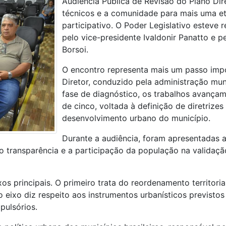
Audiência Pública de Revisão do Plano Dire
técnicos e a comunidade para mais uma e
participativo. O Poder Legislativo esteve 
pelo vice-presidente Ivaldonir Panatto e 
Borsoi.
O encontro representa mais um passo impo
Diretor, conduzido pela administração mu
fase de diagnóstico, os trabalhos avançam
de cinco, voltada à definição de diretrize
desenvolvimento urbano do município.
Durante a audiência, foram apresentadas a
o transparência e a participação da população na validaçã
s principais. O primeiro trata do reordenamento territoria
ro eixo diz respeito aos instrumentos urbanísticos previst
pulsórios.