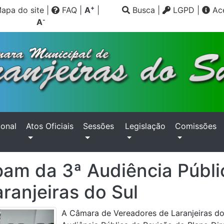
+
apa do site
|
FAQ
|
A
|
Busca
|
LGPD
|
Ace
-
A
ional
Atos Oficiais
Sessões
Legislação
Comissões
pam da 3ª Audiência Públi
ranjeiras do Sul
A Câmara de Vereadores de Laranjeiras do Su