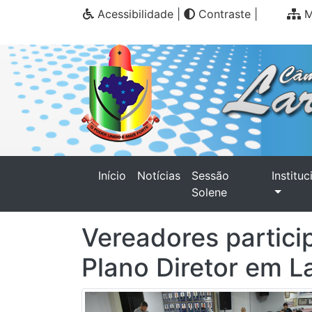
Acessibilidade
|
Contraste
|
M
(current)
Início
Notícias
Sessão
Instituc
Solene
Vereadores partici
Plano Diretor em La