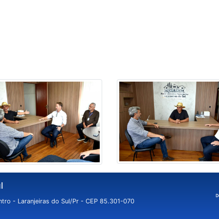
l
tro - Laranjeiras do Sul/Pr - CEP 85.301-070