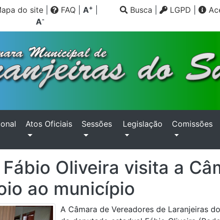
+
apa do site
|
FAQ
|
A
|
Busca
|
LGPD
|
Ace
-
A
ional
Atos Oficiais
Sessões
Legislação
Comissões
Fábio Oliveira visita a Câ
oio ao município
A Câmara de Vereadores de Laranjeiras do S