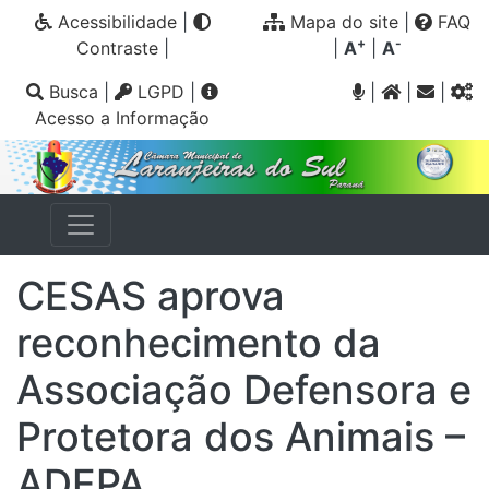
Acessibilidade
|
Mapa do site
|
FAQ
+
-
Contraste
|
|
A
|
A
Busca
|
LGPD
|
|
|
|
Acesso a Informação
CESAS aprova
reconhecimento da
Associação Defensora e
Protetora dos Animais –
ADEPA