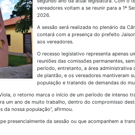
segundo ano da atual legislatura. Com o té
vereadores voltam a se reunir para a 1ª Se
2026.
A sessão será realizada no plenário da Câm
contará com a presença do prefeito Jais
aos vereadores.
O recesso legislativo representa apenas u
reuniões das comissões permanentes, sem
período, entretanto, a área administrativ
de plantão, e os vereadores mantiveram s
população e tratando de demandas do mun
iola, o retorno marca o início de um período de intenso 
ara um ano de muito trabalho, dentro do compromisso desta
s da nossa população”, afirmou.
cipe presencialmente da sessão ou que acompanhem a transm