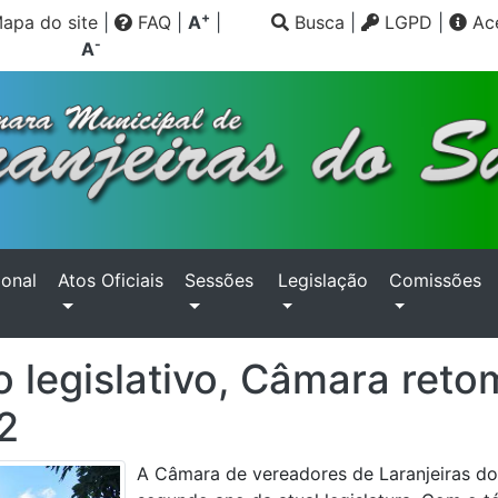
+
apa do site
|
FAQ
|
A
|
Busca
|
LGPD
|
Ace
-
A
ional
Atos Oficiais
Sessões
Legislação
Comissões
 legislativo, Câmara ret
2
A Câmara de vereadores de Laranjeiras do S