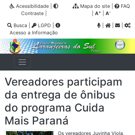
Acessibilidade
|
Mapa do site
|
FAQ
+
-
Contraste
|
|
A
|
A
Busca
|
LGPD
|
|
|
|
Acesso a Informação
Vereadores participam
da entrega de ônibus
do programa Cuida
Mais Paraná
Os vereadores Juvinha Viola,