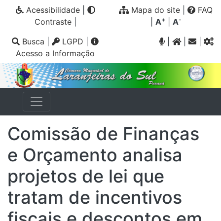
Acessibilidade
|
Mapa do site
|
FAQ
+
-
Contraste
|
|
A
|
A
Busca
|
LGPD
|
|
|
|
Acesso a Informação
Comissão de Finanças
e Orçamento analisa
projetos de lei que
tratam de incentivos
fiscais e descontos em