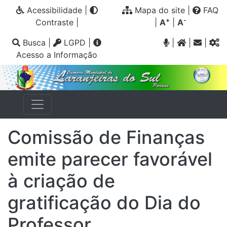
Acessibilidade
|
Mapa do site
|
FAQ
+
-
Contraste
|
|
A
|
A
Busca
|
LGPD
|
|
|
|
Acesso a Informação
Comissão de Finanças
emite parecer favorável
à criação de
gratificação do Dia do
Professor