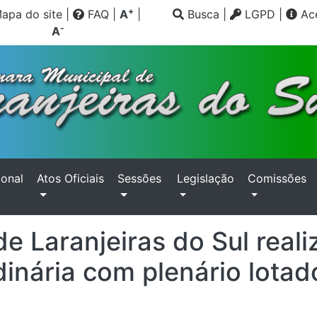
+
apa do site
|
FAQ
|
A
|
Busca
|
LGPD
|
Ace
-
A
ional
Atos Oficiais
Sessões
Legislação
Comissões
e Laranjeiras do Sul real
dinária com plenário lota