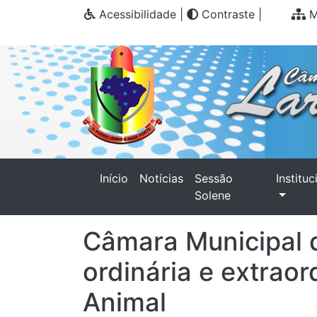
Acessibilidade
|
Contraste
|
M
(current)
Início
Notícias
Sessão
Instituc
Solene
Câmara Municipal d
ordinária e extraor
Animal