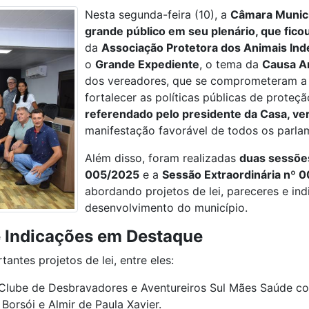
Nesta segunda-feira (10), a
Câmara Munici
grande público em seu plenário, que fico
da
Associação Protetora dos Animais Ind
o
Grande Expediente
, o tema da
Causa A
dos vereadores, que se comprometeram a b
fortalecer as políticas públicas de proteç
referendado pelo presidente da Casa, ve
manifestação favorável de todos os parla
Além disso, foram realizadas
duas sessõe
005/2025
e a
Sessão Extraordinária nº 
abordando projetos de lei, pareceres e in
desenvolvimento do município.
e Indicações em Destaque
antes projetos de lei, entre eles:
 Clube de Desbravadores e Aventureiros Sul Mães Saúde com
Borsói e Almir de Paula Xavier.