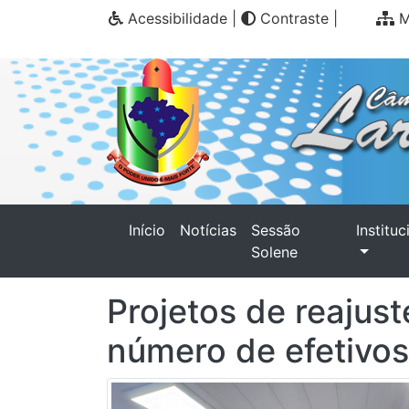
Acessibilidade
|
Contraste
|
M
(current)
Início
Notícias
Sessão
Instituc
Solene
Projetos de reajust
número de efetivo