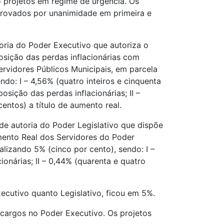
o projetos em regime de urgência. Os
provados por unanimidade em primeira e
oria do Poder Executivo que autoriza o
osição das perdas inflacionárias com
rvidores Públicos Municipais, em parcela
ndo: I – 4,56% (quatro inteiros e cinquenta
osição das perdas inflacionárias; II –
entos) a título de aumento real.
e autoria do Poder Legislativo que dispõe
mento Real dos Servidores do Poder
alizando 5% (cinco por cento), sendo: I –
ionárias; II – 0,44% (quarenta e quatro
xecutivo quanto Legislativo, ficou em 5%.
cargos no Poder Executivo. Os projetos