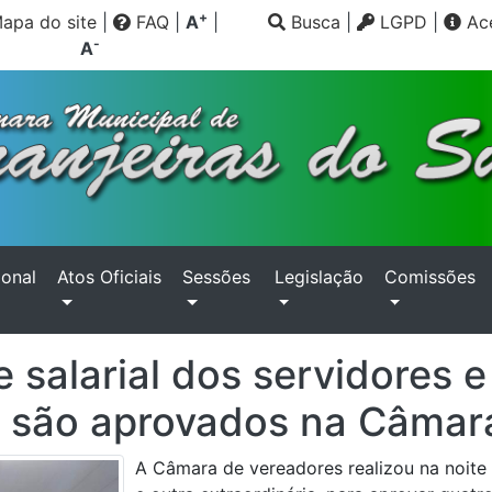
+
apa do site
|
FAQ
|
A
|
Busca
|
LGPD
|
Ace
-
A
ional
Atos Oficiais
Sessões
Legislação
Comissões
e salarial dos servidores 
s são aprovados na Câmar
A Câmara de vereadores realizou na noite