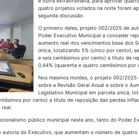
e outra extraordinária, para aprovar quatr
quatro projetos votados na noite foram a
segunda discussão.
O primeiro deles, projeto 002/2025 de aut
Poder Executivo Municipal a conceder rep
aumento real dos vencimentos base dos Se
única, totalizando 5% (cinco por cento), se
e seis centésimos por cento) a título de rep
0,44% (quarenta e quatro centésimos por c
Nos mesmos moldes, o projeto 002/2025 d
sobre a Revisão Geral Anual e sobre o Au
Legislativo Municipal em parcela única, tot
entésimos por cento) a título de reposição das perdas inflac
real.
uncionalismo público municipal neste ano, tanto do Poder E
 autoria do Executivo, que aumentam o número de quatro 