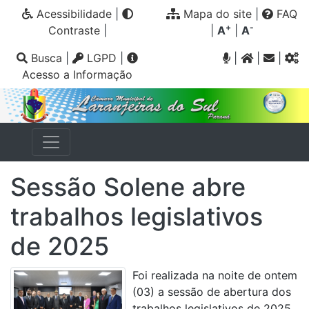
Acessibilidade
|
Mapa do site
|
FAQ
+
-
Contraste
|
|
A
|
A
Busca
|
LGPD
|
|
|
|
Acesso a Informação
Sessão Solene abre
trabalhos legislativos
de 2025
Foi realizada na noite de ontem
(03) a sessão de abertura dos
trabalhos legislativos de 2025,