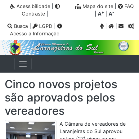
Acessibilidade
|
Mapa do site
|
FAQ
+
-
Contraste
|
|
A
|
A
Busca
|
LGPD
|
|
|
|
Acesso a Informação
Cinco novos projetos
são aprovados pelos
vereadores
A Câmara de vereadores de
Laranjeiras do Sul aprovou
ontem (27) cinco novos