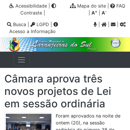
Acessibilidade
|
Mapa do site
|
FAQ
+
-
Contraste
|
|
A
|
A
Busca
|
LGPD
|
|
|
|
Acesso a Informação
Câmara aprova três
novos projetos de Lei
em sessão ordinária
Foram aprovados na noite de
ontem (20), na sessão
ordinária de número 38 de