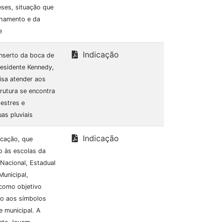
eses, situação que
nhamento e da
e
Indicação
onserto da boca de
residente Kennedy,
isa atender aos
rutura se encontra
estres e
s pluviais
Indicação
ucação, que
o às escolas da
Nacional, Estadual
Municipal,
 como objetivo
to aos símbolos
e municipal. A