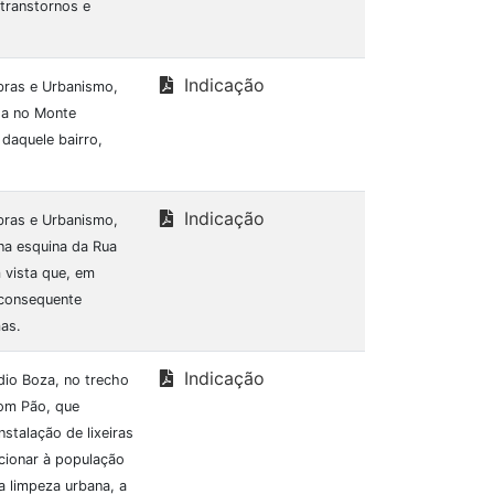
transtornos e
Indicação
Obras e Urbanismo,
da no Monte
daquele bairro,
Indicação
Obras e Urbanismo,
na esquina da Rua
 vista que, em
 consequente
as.
Indicação
dio Boza, no trecho
com Pão, que
nstalação de lixeiras
rcionar à população
a limpeza urbana, a