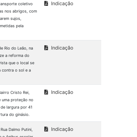
Indicação
ransporte coletivo
ias nos abrigos, com
tarem sujos,
metidas pela
Indicação
e Rio do Leão, na
ize a reforma do
ista que o local se
contra o sol e a
Indicação
irro Cristo Rei,
de uma proteção no
de largura por 41
tura do ginásio.
Indicação
 Rua Dalmo Putini,
 o ônibus escolar