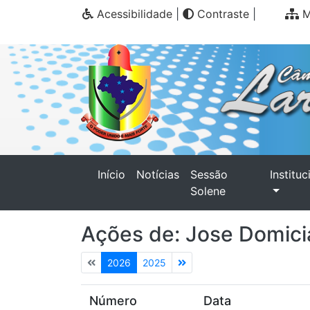
Acessibilidade
|
Contraste
|
M
(current)
Início
Notícias
Sessão
Instituc
Solene
Ações de: Jose Domici
2026
2025
Número
Data