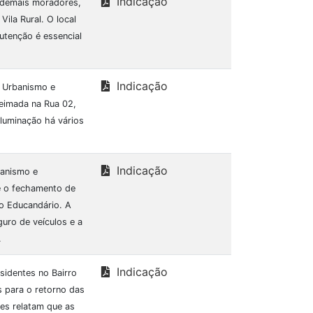
Indicação
e demais moradores,
ila Rural. O local
utenção é essencial
Indicação
e Urbanismo e
ueimada na Rua 02,
iluminação há vários
Indicação
banismo e
e o fechamento de
ao Educandário. A
guro de veículos e a
.
Indicação
sidentes no Bairro
s para o retorno das
es relatam que as