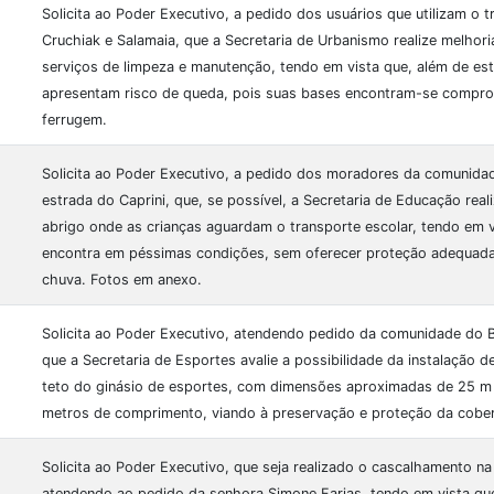
Solicita ao Poder Executivo, a pedido dos usuários que utilizam o t
Cruchiak e Salamaia, que a Secretaria de Urbanismo realize melhor
serviços de limpeza e manutenção, tendo em vista que, além de es
apresentam risco de queda, pois suas bases encontram-se compro
ferrugem.
Solicita ao Poder Executivo, a pedido dos moradores da comunidad
estrada do Caprini, que, se possível, a Secretaria de Educação real
abrigo onde as crianças aguardam o transporte escolar, tendo em v
encontra em péssimas condições, sem oferecer proteção adequada 
chuva. Fotos em anexo.
Solicita ao Poder Executivo, atendendo pedido da comunidade do Ba
que a Secretaria de Esportes avalie a possibilidade da instalação 
teto do ginásio de esportes, com dimensões aproximadas de 25 m 
metros de comprimento, viando à preservação e proteção da cober
Solicita ao Poder Executivo, que seja realizado o cascalhamento na
atendendo ao pedido da senhora Simone Farias, tendo em vista que