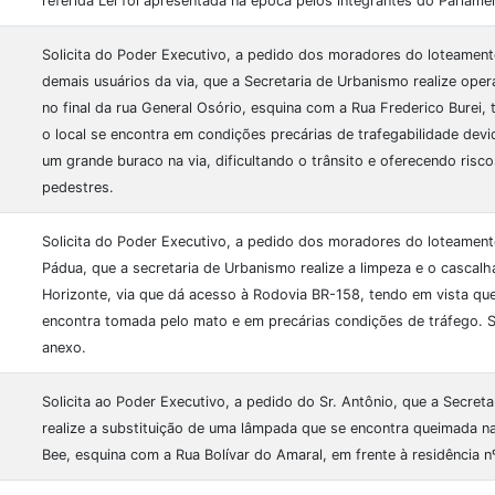
referida Lei foi apresentada na época pelos integrantes do Parlam
Solicita do Poder Executivo, a pedido dos moradores do loteamen
demais usuários da via, que a Secretaria de Urbanismo realize ope
no final da rua General Osório, esquina com a Rua Frederico Burei,
o local se encontra em condições precárias de trafegabilidade dev
um grande buraco na via, dificultando o trânsito e oferecendo risc
pedestres.
Solicita do Poder Executivo, a pedido dos moradores do loteamen
Pádua, que a secretaria de Urbanismo realize a limpeza e o cascal
Horizonte, via que dá acesso à Rodovia BR-158, tendo em vista q
encontra tomada pelo mato e em precárias condições de tráfego. 
anexo.
Solicita ao Poder Executivo, a pedido do Sr. Antônio, que a Secret
realize a substituição de uma lâmpada que se encontra queimada n
Bee, esquina com a Rua Bolívar do Amaral, em frente à residência nº