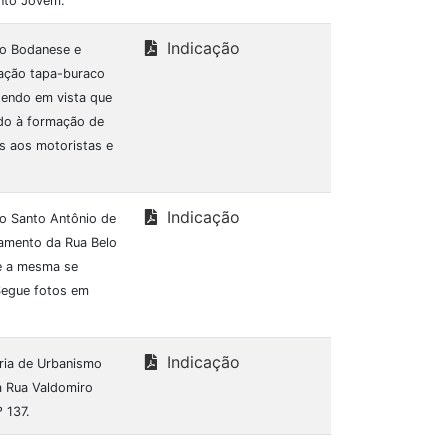
ento Jovem.
Indicação
to Bodanese e
ração tapa-buraco
 tendo em vista que
ido à formação de
os aos motoristas e
Indicação
to Santo Antônio de
hamento da Rua Belo
ue a mesma se
Segue fotos em
Indicação
aria de Urbanismo
a Rua Valdomiro
 137.