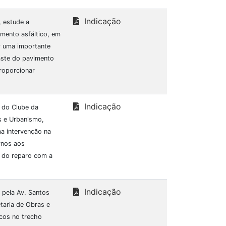
Indicação
, estude a
amento asfáltico, em
r uma importante
aste do pavimento
roporcionar
Indicação
 do Clube da
s e Urbanismo,
a intervenção na
rnos aos
o do reparo com a
Indicação
 pela Av. Santos
taria de Obras e
acos no trecho