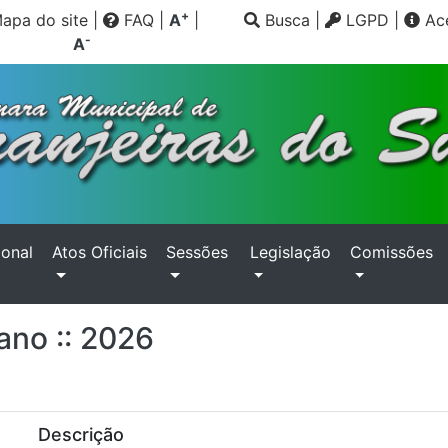
+
apa do site
|
FAQ
|
A
|
Busca
|
LGPD
|
Ace
-
A
ional
Atos Oficiais
Sessões
Legislação
Comissões
ano :: 2026
Descrição