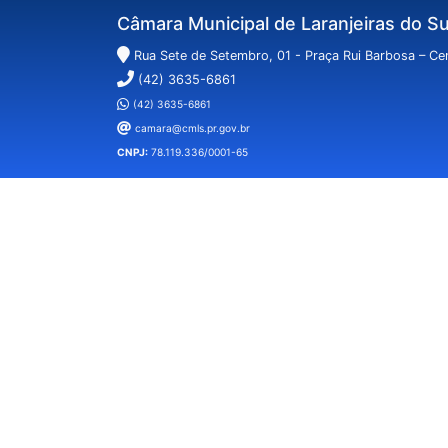
Câmara Municipal de Laranjeiras do Su
Rua Sete de Setembro, 01 - Praça Rui Barbosa – Cen
(42) 3635-6861
(42) 3635-6861
camara@cmls.pr.gov.br
CNPJ:
78.119.336/0001-65