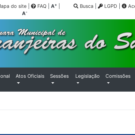
+
apa do site
|
FAQ
|
A
|
Busca
|
LGPD
|
Ace
-
A
ional
Atos Oficiais
Sessões
Legislação
Comissões