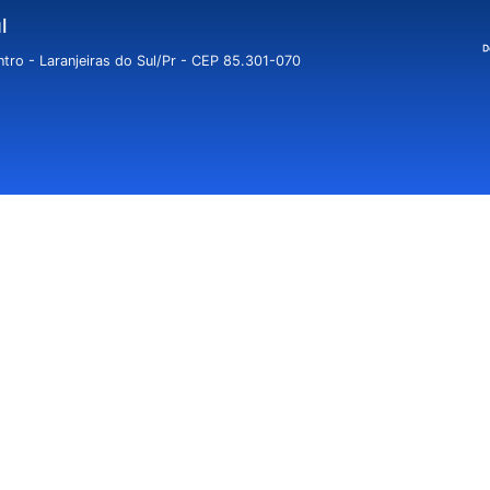
l
tro - Laranjeiras do Sul/Pr - CEP 85.301-070