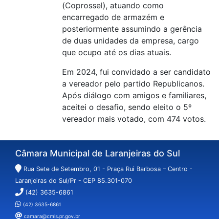
(Coprossel), atuando como
encarregado de armazém e
posteriormente assumindo a gerência
de duas unidades da empresa, cargo
que ocupo até os dias atuais.
Em 2024, fui convidado a ser candidato
a vereador pelo partido Republicanos.
Após diálogo com amigos e familiares,
aceitei o desafio, sendo eleito o 5º
vereador mais votado, com 474 votos.
Câmara Municipal de Laranjeiras do Sul
Rua Sete de Setembro, 01 - Praça Rui Barbosa – Centro -
Laranjeiras do Sul/Pr - CEP 85.301-070
(42) 3635-6861
(42) 3635-6861
camara@cmls.pr.gov.br