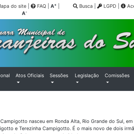
+
apa do site
|
FAQ
|
A
|
Busca
|
LGPD
|
Ace
-
A
ional
Atos Oficiais
Sessões
Legislação
Comissões
 Campigotto nasceu em Ronda Alta, Rio Grande do Sul, em 
gotto e Terezinha Campigotto. É o mais novo de dois irmã