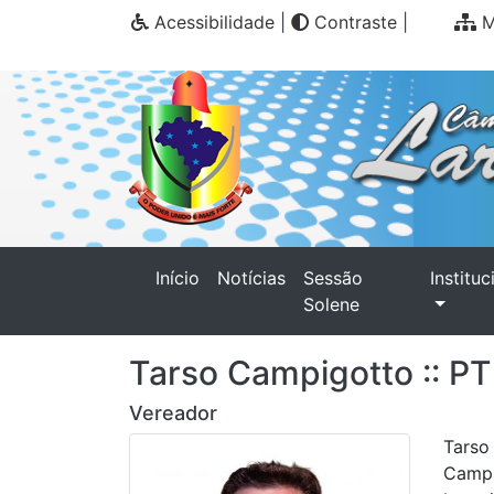
Acessibilidade
|
Contraste
|
M
(current)
Início
Notícias
Sessão
Instituc
Solene
Tarso Campigotto :: PT
Vereador
Tarso
Campi