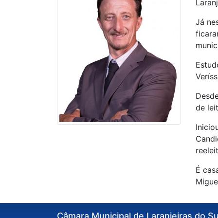
Laranj
Já ne
ficar
municí
Estud
Verís
Desde
de lei
Inici
Candi
reele
É casa
Miguel
Câmara Municipal de Laranjeiras do Su