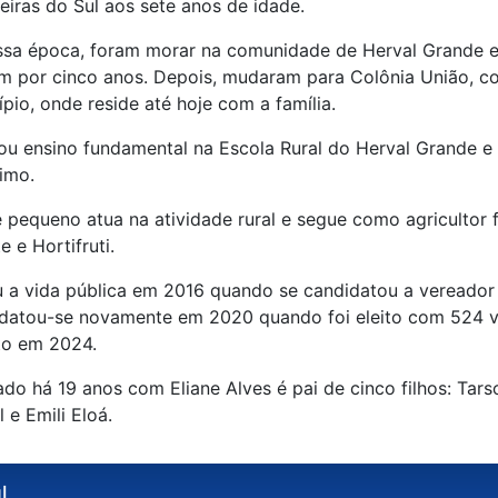
eiras do Sul aos sete anos de idade.
ssa época, foram morar na comunidade de Herval Grande em 
am por cinco anos. Depois, mudaram para Colônia União, 
pio, onde reside até hoje com a família.
ou ensino fundamental na Escola Rural do Herval Grande e 
simo.
 pequeno atua na atividade rural e segue como agricultor fa
te e Hortifruti.
ou a vida pública em 2016 quando se candidatou a vereador 
datou-se novamente em 2020 quando foi eleito com 524 vo
ito em 2024.
do há 19 anos com Eliane Alves é pai de cinco filhos: Tarso
 e Emili Eloá.
l