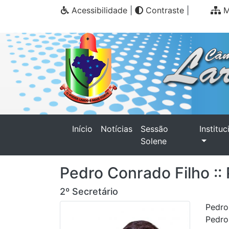
Acessibilidade
|
Contraste
|
M
(current)
Início
Notícias
Sessão
Instituc
Solene
Pedro Conrado Filho ::
2º Secretário
Pedro
Pedro