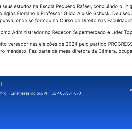
ou seus estudos na Escola Pequeno Rafael, concluindo o 1º 
olégios Floriano e Professor Gildo Aluísio Schuck. Deu se
puava, onde se formou no Curso de Direito nas Faculdade
como Administrador no Redecon Supermercado e Líder Topo
leito vereador nas eleições de 2024 pelo partido PROGRES
iro mandato. Faz parte da mesa diretora da Câmara, ocup
l
tro - Laranjeiras do Sul/Pr - CEP 85.301-070