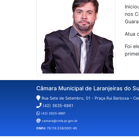
Inici
nos C
Guara
Atua 
Foi e
prime
Câmara Municipal de Laranjeiras do Su
Rua Sete de Setembro, 01 - Praça Rui Barbosa – Cen
(42) 3635-6861
(42) 3635-6861
camara@cmls.pr.gov.br
CNPJ:
78.119.336/0001-65