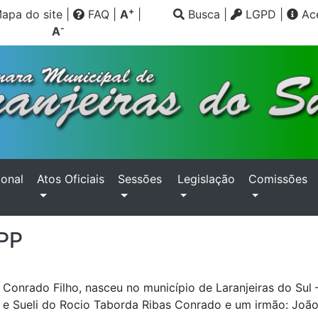
+
apa do site
|
FAQ
|
A
|
Busca
|
LGPD
|
Ace
-
A
ional
Atos Oficiais
Sessões
Legislação
Comissões
 PP
 Conrado Filho, nasceu no município de Laranjeiras do Sul 
 e Sueli do Rocio Taborda Ribas Conrado e um irmão: Joã