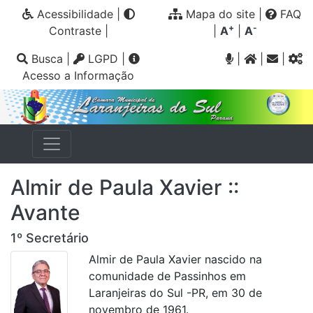
Acessibilidade
|
Mapa do site
|
FAQ
+
-
Contraste
|
|
A
|
A
Busca
|
LGPD
|
|
|
|
Acesso a Informação
Almir de Paula Xavier ::
Avante
1º Secretário
Almir de Paula Xavier nascido na
comunidade de Passinhos em
Laranjeiras do Sul -PR, em 30 de
novembro de 1961.