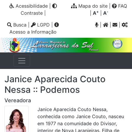
Acessibilidade
|
Mapa do site
|
FAQ
+
-
Contraste
|
|
A
|
A
Busca
|
LGPD
|
|
|
|
Acesso a Informação
Janice Aparecida Couto
Nessa :: Podemos
Vereadora
Janice Aparecida Couto Nessa,
conhecida como Janice Couto, nasceu
em 1977 na comunidade do Divisor,
interior de Nova Laranjeiras. Filha de