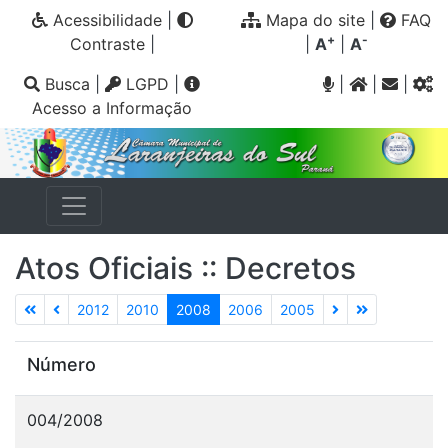
Acessibilidade
|
Mapa do site
|
FAQ
+
-
Contraste
|
|
A
|
A
Busca
|
LGPD
|
|
|
|
Acesso a Informação
Atos Oficiais :: Decretos
2012
2010
2008
2006
2005
Número
004/2008